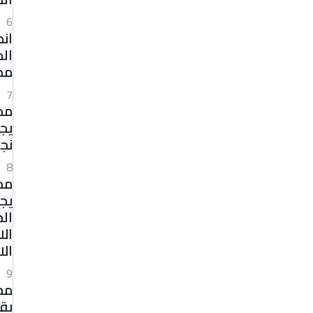
6
ان
ال
مدي
7
مج
يجي
نجا
8
مج
يجي
الج
ال
ال
9
مج
يقر