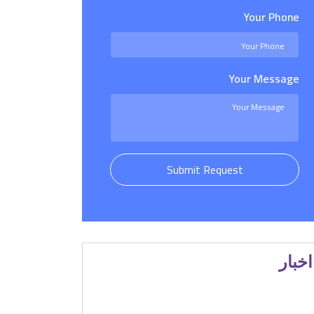
Your Phone
Your Message
Submit Request
اخبار