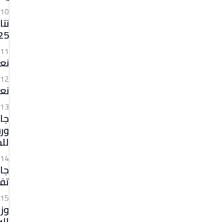
10
نتا
2026.
11
نع
12
نعـ
13
جام
ورش
للج
14
جا
تفا
15
وزي
ال