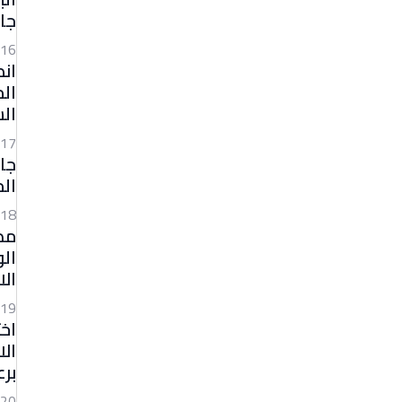
جا
16
ان
ال
17
جا
الم
18
مد
الو
الا
19
اخت
ال
برع
20