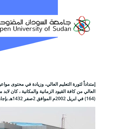
إمتداداً لثورة التعليم العالي، وزيادة في محتوى مواع
العالي من كافة القيود الزمانية والمكانية ، كان لابد
(164) في ابريل 2002م الموافق 2صفر 1432هـ بإجازة مشروع جامعة السودان المفتوحة. كجامعة حكومية تتبنى نظام التعلّم المفتوح عن بعد.