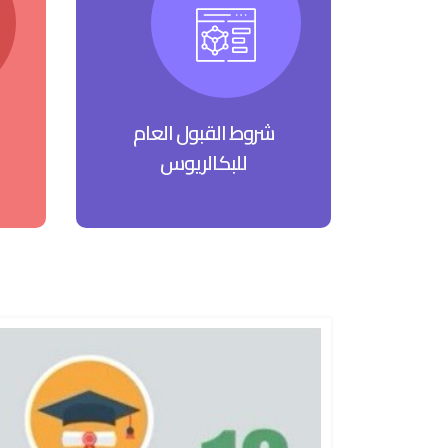
شروط القبول العام
للبكالريوس