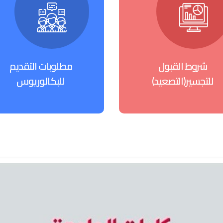
شروط القبول
مطلوبات التقديم
للتجسير(التصعيد)
للبكالوريوس