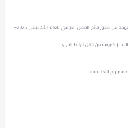
تُعلن إدارة التقويم والقياس بجامعة السودان المفتوحة عن صدور نتائج الفصل الدراسي للعام الأكاديمي 2025–
ب الإلكترونية من خلال الرابط التالي:
 مسيرتهم الأكاديمية.