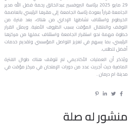
29 مايو 2025 برئاسة البروفسير عبدالخالق رح
م
ة فضل الله مدير
الجامعة قراراً بعودة رئاسة الجامعة إلى مقرها الرئيسي بالعاصمة
الخرطوم واستئناف نشاطها الإداري من هناك، بعد فترة من
التوقف والانتقال المؤقت بسبب الظروف الأمنية. ويمثل القرار
خطوة مهمة نحو استقرار الجامعة واستئناف عملها من مركزها
الرئيسي، بما يسهم في تعزيز التواصل المؤسسي وتقديم خدمات
أفضل للطلاب.
ويُذكر أن العمليات الأكاديمي لم تتوقف هناك طوال الفترة
الماضية حيث أجريت عدد من دورات الإمتحان في مركز مؤقت في
مدينة ام درمان
.
منشور له صلة