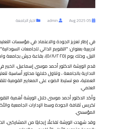
05 Aug 2025
admin
اخبار الجامعة
في إطار تعزيز الجودة والاعتماد في مؤسسات التعلي
تدريبية بعنوان: "التقويم الذاتي للجامعات السوداني
النيل، وذلك يوم (٥/٨/٢٠٢٥)، بقاعة جرش بجامعة وادي النيل بعطبرة .
قدم الورشة الدكتور أحمد موسى إسماعيل، الخبير في
الادارية بالجامعة ، وتناول خلالها محاور أساسية تت
العملية، مع تسليط الضوء على المعايير القومية للتقو
العلمي.
وأكد الدكتور أحمد موسى خلال الورشة أهمية التقويم
تكريس ثقافة الجودة وسط الإدارات الجامعية والأكا
المؤسسي.
وقد شهدت الورشة تفاعلًا إيجابيًا من المشاركين، ا