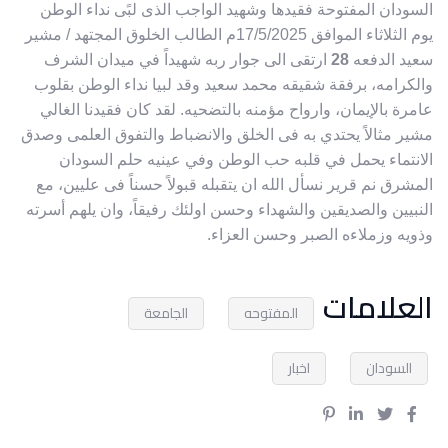
السودان المفتوحة فقيدها وشهيد الواجب الذى لبًى نداء الوطن
يوم الثلاثاء الموافق 17/5/2025م الطالب الخلوق المجتهد / مشير
سعيد الدفعه
28
ارتقى الى جوار ربه شهيداً في ميدان الشرف
والكرامه، برفقة شقيقه محمد سعيد وقد لبيا نداء الوطن بقلوب
عامرة بالإيمان، وارواح مؤمنه بالتضحيه. لقد كان فقيدنا الغالي
مشير مثالاً يحتدي به فى الخلق والانضباط والتفوق العلمى وصدق
الانتماء يحمل في قلبه حب الوطن وفي عينيه حلم السودان
المشرق نم قرير نسأل الله ان يتقبله قبولاً حسناً فى عليين، مع
النبيين والصديقين والشهداء وحسن اولئك رفيقاً، وان يلهم أسرته
وذويه وزملاءه الصبر وحسن العزاء.
العلامات
المفتوحه
الجامعة
السودان
اخبار