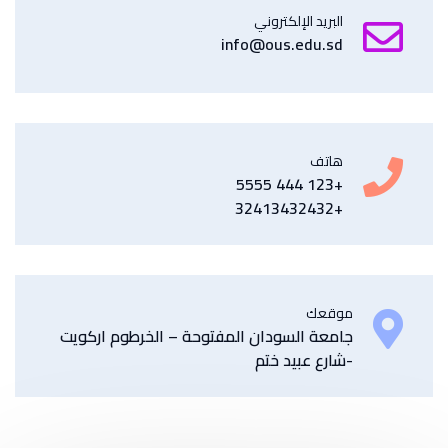
البريد الإلكتروني
info@ous.edu.sd
هاتف
+123 444 5555
+32413432432
موقعك
جامعة السودان المفتوحة – الخرطوم اركويت
-شارع عبيد ختم