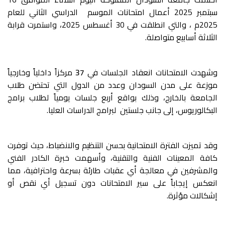
سبتمبر 2025 أعمال امتحانات الموسم الدراسي الثاني للعام
2025م ، والتي انطلقت في 30 أغسطس 2025، واستمرت قرابة
الثلاثة أسابيع متواصلة.
وشهدت الامتحانات انعقاد الجلسات في
37
مركزاً داخلياً وخارجياً
موزعة على مدن السودان وعدد من الدول التي تحتضن طلاب
الجامعة بالخارج، وذلك بواقع أربع جلسات يومياً لطلاب برامج
البكالوريوس، إلى جانب جلستين لبرامج الدراسات العليا.
وقد تميزت الفترة الامتحانية بحسن التنظيم والانضباط، حيث توفرت
كافة المعينات الفنية والتقنية، وأسهمت خبرة الكادر الفني
والمشرفين في معالجة أي عقبات طارئة بسرعة واحترافية، مما
انعكس إيجاباً على سير الامتحانات دون تسجيل أي نقص أو
إشكالات مؤثرة.