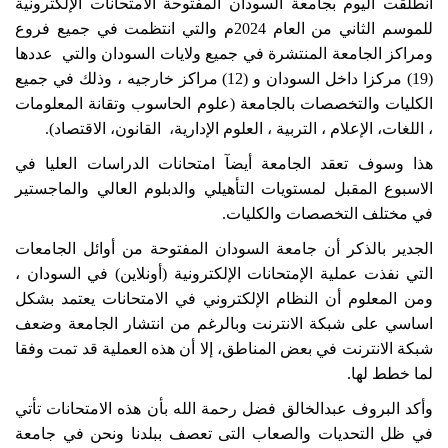
انطلقت اليوم بجامعة السودان المفتوحة الامتحانات الإلكترونية
للموسم الثاني من العام 2024م والتي انتظمت في جميع فروع
ومراكز الجامعة المنتشرة في جميع ولايات السودان والتي عددها
(19) مركزا داخل السودان و (12) مراكز خارجيه ، وذلك في جميع
الكليات والتخصصات بالجامعة (علوم الحاسوب وتقانة المعلومات
، اللغات، الإعلام ، التربية ، العلوم الإدارية، القانون، الاقتصاد).
هذا وسوف تعقد الجامعة أيضآ امتحانات الدراسات العليا في
الاسبوع المقبل لمستويات التأهيلي والدبلوم العالي والماجستير
في مختلف التخصصات والكليات.
الجدير بالذكر أن جامعة السودان المفتوحة من أوائل الجامعات
التي نفذت عملية الإمتحانات الإلكترونية (أونلاين) في السودان ،
ومن المعلوم أن النظام الإلكتروني في الامتحانات يعتمد بشكل
اساسي على شبكة الانترنت وبالرغم من انتشار الجامعة وضعف
شبكة الانترنت في بعض المناطق، إلا أن هذه العملية قد تمت وفقا
لما خطط لها.
وأكد البروف عبدالخالق فضل رحمة الله بأن هذه الامتحانات تأتي
في ظل التحديات والصعاب التى تعصف ببلدنا ونحن في جامعة