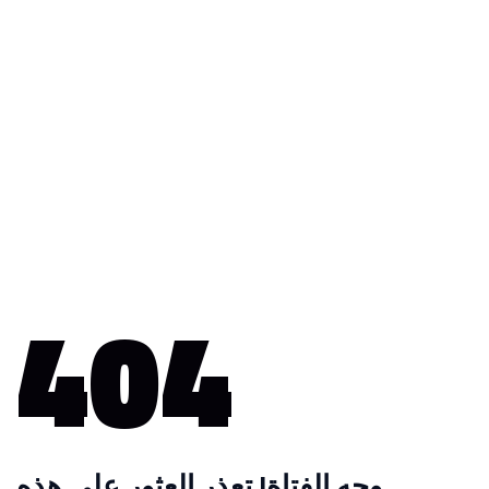
404
وجه الفتاة! تعذر العثور على هذه